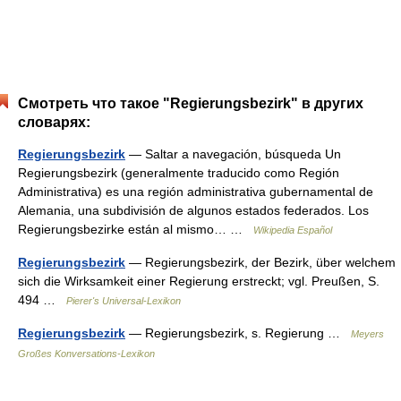
Смотреть что такое "Regierungsbezirk" в других
словарях:
Regierungsbezirk
— Saltar a navegación, búsqueda Un
Regierungsbezirk (generalmente traducido como Región
Administrativa) es una región administrativa gubernamental de
Alemania, una subdivisión de algunos estados federados. Los
Regierungsbezirke están al mismo… …
Wikipedia Español
Regierungsbezirk
— Regierungsbezirk, der Bezirk, über welchem
sich die Wirksamkeit einer Regierung erstreckt; vgl. Preußen, S.
494 …
Pierer's Universal-Lexikon
Regierungsbezirk
— Regierungsbezirk, s. Regierung …
Meyers
Großes Konversations-Lexikon