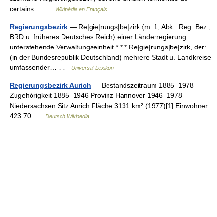
certains… …
Wikipédia en Français
Regierungsbezirk
— Re|gie|rungs|be|zirk 〈m. 1; Abk.: Reg. Bez.;
BRD u. früheres Deutsches Reich〉 einer Länderregierung
unterstehende Verwaltungseinheit * * * Re|gie|rungs|be|zirk, der:
(in der Bundesrepublik Deutschland) mehrere Stadt u. Landkreise
umfassender… …
Universal-Lexikon
Regierungsbezirk Aurich
— Bestandszeitraum 1885–1978
Zugehörigkeit 1885–1946 Provinz Hannover 1946–1978
Niedersachsen Sitz Aurich Fläche 3131 km² (1977)[1] Einwohner
423.70 …
Deutsch Wikipedia