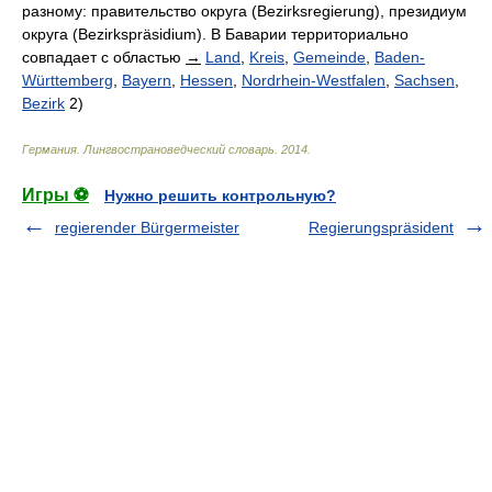
разному: правительство округа (Bezirksregierung), президиум
округа (Bezirkspräsidium). В Баварии территориально
совпадает с областью
→
Land
,
Kreis
,
Gemeinde
,
Baden-
Württemberg
,
Bayern
,
Hessen
,
Nordrhein-Westfalen
,
Sachsen
,
Bezirk
2)
Германия. Лингвострановедческий словарь
.
2014
.
Игры ⚽
Нужно решить контрольную?
regierender Bürgermeister
Regierungspräsident