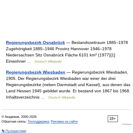
Regierungsbezirk Osnabrück
— Bestandszeitraum 1885–1978
Zugehörigkeit 1885–1946 Provinz Hannover 1946–1978
Niedersachsen Sitz Osnabrück Fläche 6101 km² (1977)[1]
Einwohner …
Deutsch Wikipedia
Regierungsbezirk Wiesbaden
— Regierungsbezirk Wiesbaden,
1905. Der Regierungsbezirk Wiesbaden war einer der drei
Regierungsbezirke (neben Darmstadt und Kassel), aus denen das
Land Hessen 1945 gebildet wurde. Er bestand von 1867 bis 1968.
Inhaltsverzeichnis …
Deutsch Wikipedia
© Академик, 2000-2026
18+
Обратная связь:
Техподдержка
,
Реклама на сайте
👣 Путешествия