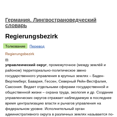
Германия. Лингвострановедческий
словарь
Regierungsbezirk
Толкование
Перевод
Regierungsbezirk
m
управленческий округ
, промежуточное (между землёй и
районом) территориально-политическое звено
государственного управления в крупных землях – Баден-
Вюртемберг, Бавария, Гессен, Северный Рейн-Вестфалия,
Саксония. Ведает отдельными сферами государственной и
общественной жизни – охрана труда, экология и др. Создание
управленческих округов отражает наблюдаемую в последнее
время централизацию власти и рычагов управления на
федеральном уровне. Исполнительный орган
административного округа в различных землях называется по-