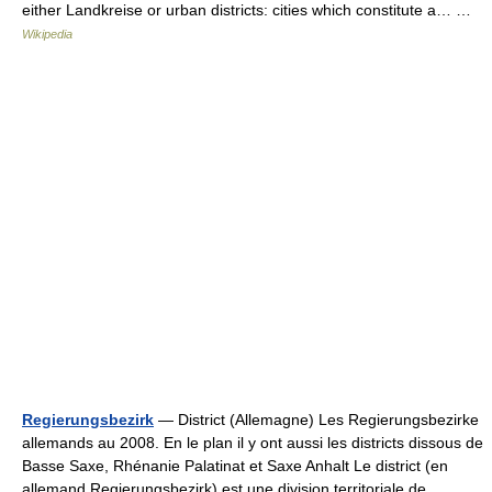
either Landkreise or urban districts: cities which constitute a… …
Wikipedia
Regierungsbezirk
— District (Allemagne) Les Regierungsbezirke
allemands au 2008. En le plan il y ont aussi les districts dissous de
Basse Saxe, Rhénanie Palatinat et Saxe Anhalt Le district (en
allemand Regierungsbezirk) est une division territoriale de